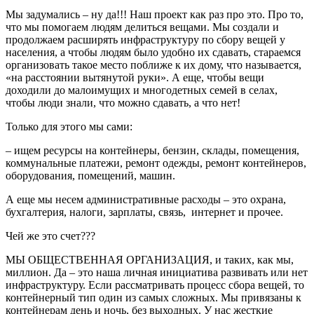
Мы задумались – ну да!!! Наш проект как раз про это. Про то,
что мы помогаем людям делиться вещами. Мы создали и
продолжаем расширять инфраструктуру по сбору вещей у
населения, а чтобы людям было удобно их сдавать, стараемся
организовать такое место поближе к их дому, что называется,
«на расстоянии вытянутой руки». А еще, чтобы вещи
доходили до малоимущих и многодетных семей в селах,
чтобы люди знали, что можно сдавать, а что нет!
Только для этого мы сами:
– ищем ресурсы на контейнеры, бензин, cклады, помещения,
коммунальные платежи, ремонт одежды, ремонт контейнеров,
оборудования, помещений, машин.
А еще мы несем административные расходы – это охрана,
бухгалтерия, налоги, зарплаты, cвязь, интернет и прочее.
Чей же это счет???
МЫ ОБЩЕСТВЕННАЯ ОРГАНИЗАЦИЯ, и таких, как мы,
миллион. Да – это наша личная инициатива развивать или нет
инфраструктуру. Если рассматривать процесс сбора вещей, то
контейнерный тип один из самых сложных. Мы привязаны к
контейнерам день и ночь, без выходных. У нас жесткие