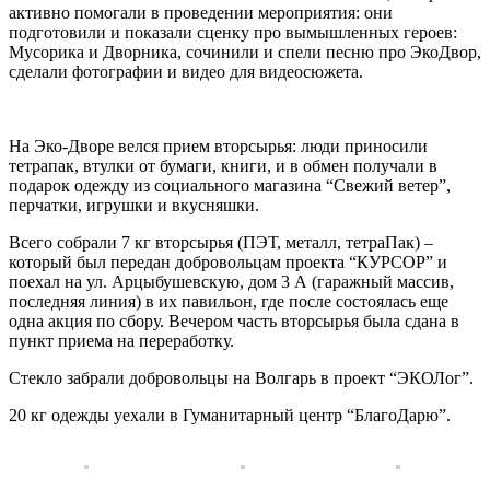
активно помогали в проведении мероприятия: они
подготовили и показали сценку про вымышленных героев:
Мусорика и Дворника, сочинили и спели песню про ЭкоДвор,
сделали фотографии и видео для видеосюжета.
На Эко-Дворе велся прием вторсырья: люди приносили
тетрапак, втулки от бумаги, книги, и в обмен получали в
подарок одежду из социального магазина “Свежий ветер”,
перчатки, игрушки и вкусняшки.
Всего собрали 7 кг вторсырья (ПЭТ, металл, тетраПак) –
который был передан добровольцам проекта “КУРСОР” и
поехал на ул. Арцыбушевскую, дом 3 А (гаражный массив,
последняя линия) в их павильон, где после состоялась еще
одна акция по сбору. Вечером часть вторсырья была сдана в
пункт приема на переработку.
Стекло забрали добровольцы на Волгарь в проект “ЭКОЛог”.
20 кг одежды уехали в Гуманитарный центр “БлагоДарю”.