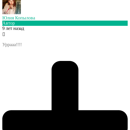
Юлия Копылова
Автор
9 лет назад
Уррааа!!!!