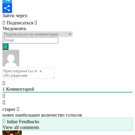
Telegram
Зайти через:
Отправить
Подписаться
Уведомлять
1
Комментарий
старее
новее
наибольшее количество голосов
Inline Feedbacks
View all comments