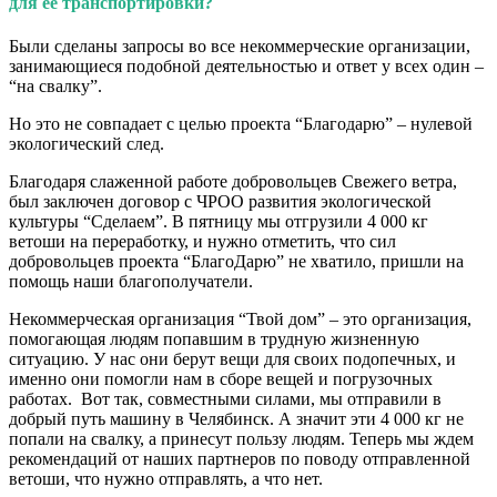
для ее транспортировки?
Были сделаны запросы во все некоммерческие организации,
занимающиеся подобной деятельностью и ответ у всех один –
“на свалку”.
Но это не совпадает с целью проекта “Благодарю” – нулевой
экологический след.
Благодаря слаженной работе добровольцев Свежего ветра,
был заключен договор с ЧРОО развития экологической
культуры “Сделаем”. В пятницу мы отгрузили 4 000 кг
ветоши на переработку, и нужно отметить, что сил
добровольцев проекта “БлагоДарю” не хватило, пришли на
помощь наши благополучатели.
Некоммерческая организация “Твой дом” – это организация,
помогающая людям попавшим в трудную жизненную
ситуацию. У нас они берут вещи для своих подопечных, и
именно они помогли нам в сборе вещей и погрузочных
работах. Вот так, совместными силами, мы отправили в
добрый путь машину в Челябинск. А значит эти 4 000 кг не
попали на свалку, а принесут пользу людям. Теперь мы ждем
рекомендаций от наших партнеров по поводу отправленной
ветоши, что нужно отправлять, а что нет.