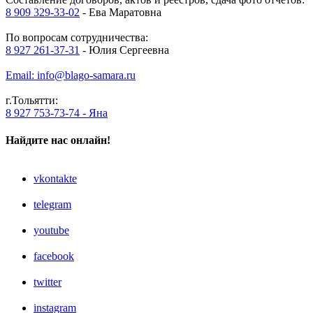
8 909 329-33-02
- Ева Маратовна
По вопросам сотрудничества:
8 927 261-37-31
- Юлия Сергеевна
Email: info@blago-samara.ru
г.Тольятти:
8 927 753-73-74 - Яна
Найдите нас онлайн!
vkontakte
telegram
youtube
facebook
twitter
instagram