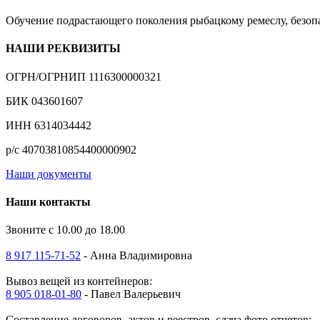
Обучение подрастающего поколения рыбацкому ремеслу, безоп
НАШИ РЕКВИЗИТЫ
ОГРН/ОГРНИП 1116300000321
БИК 043601607
ИНН 6314034442
р/с 40703810854400000902
Наши документы
Наши контакты
Звоните с 10.00 до 18.00
8 917 115-71-52
- Анна Владимировна
Вывоз вещей из контейнеров:
8 905 018-01-80
- Павел Валерьевич
Составление договоров, актов и реестров, сдача фото отчетов: