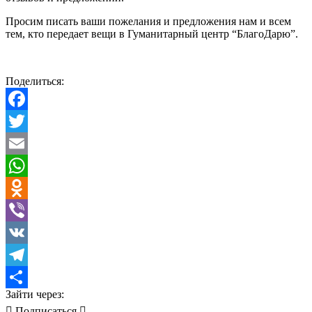
Просим писать ваши пожелания и предложения нам и всем
тем, кто передает вещи в Гуманитарный центр “БлагоДарю”.
Поделиться:
Facebook
Twitter
Email
WhatsApp
Odnoklassniki
Viber
VK
Telegram
Зайти через:
Отправить
Подписаться