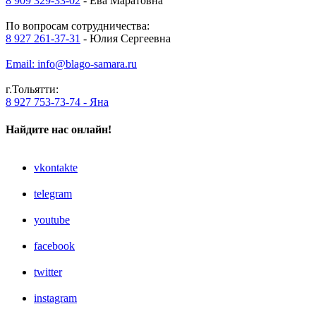
8 909 329-33-02
- Ева Маратовна
По вопросам сотрудничества:
8 927 261-37-31
- Юлия Сергеевна
Email: info@blago-samara.ru
г.Тольятти:
8 927 753-73-74 - Яна
Найдите нас онлайн!
vkontakte
telegram
youtube
facebook
twitter
instagram