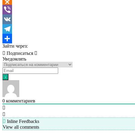
Odnoklassniki
Viber
VK
Telegram
Зайти через:
Отправить
Подписаться
Уведомлять
0
комментариев
Inline Feedbacks
View all comments