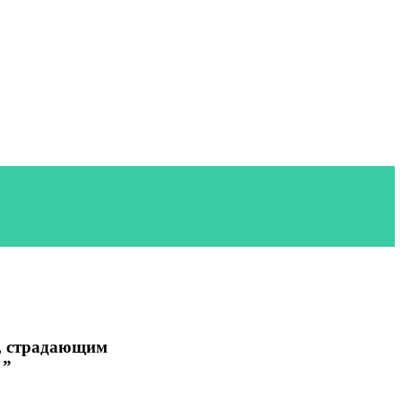
м, страдающим
 ”