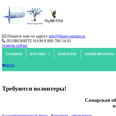
Пишите нам по адресу
info@blago-samara.ru
ПОЗВОНИТЕ НАМ
8 800 700 54 63
помочь сейчас
ГЛАВНАЯ
КТО МЫ?
НАШ БЛОГ
НАШИ ПРОЕКТЫ
MENU
Требуются волонтеры!
Самарская об
о
Благотворительный фонд _Виктория_ объявление.