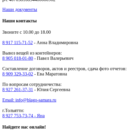
Наши документы
Наши контакты
Звоните с 10.00 до 18.00
8 917 115-71-52
- Анна Владимировна
Вывоз вещей из контейнеров:
8 905 018-01-80
- Павел Валерьевич
Составление договоров, актов и реестров, сдача фото отчетов:
8 909 329-33-02
- Ева Маратовна
По вопросам сотрудничества:
8 927 261-37-31
- Юлия Сергеевна
Email: info@blago-samara.ru
г.Тольятти:
8 927 753-73-74 - Яна
Найдите нас онлайн!