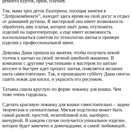
ремонта курток, брюк, платьев.
Так, мама трех деток Екатерина, посещая занятия в
“Доброкомбинате”, находит здесь время на свой досуг и отдых
от домашней рутины. В мастерской она имеет возможность
обработать шву платья, которое шьёт дома, отутюжить
изделий на парогенераторе, а еще имеет возможность
воспользоваться советом по технологии шитья и примере
изделия у профессиональной швеи.
Девушка Даша пришла на занятия, чтобы получить некий
толчок к шитью на своей личной швейной машинке. В
компании с другими участниками и мастером по шитью
веселее и быстрее идет процесс шитья, появляется желание
шить самостоятельно. Так, в прошедшую субботу Даша смогла
сшить лежак для киски, и украсить его рисунком.
Татьяна сшила круглую по форме лежанку для кошки. Чем
тоже очень гордилась.
Сделать красивую лежанку для кошки самостоятельно – задача
творческая и увлекательная. Мягкая подстилка может быть
самой разной: простой, незатейливой или, наоборот,
вычурной. В каждом случае получается уникальное изделие,
которое будет замечено и домочадцами, и самой любимицей.