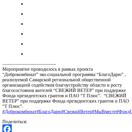
———————————-
Мероприятие проводилось в рамках проекта
“Доброкомбинат” эко-социальной программы “БлагоДарю” ,
реализуемой Самарской региональной общественной
организацией содействия благоустройству области и росту
благосостояния жителей “СВЕЖИЙ ВЕТЕР” при поддержке
Фонда президентских грантов и ПАО “Т Плюс”. “СВЕЖИЙ
ВЕТЕР” при поддержке Фонда президентских грантов и ПАО
“Т Плюс”.
#Доброкомбинат
#БлагоДарю
#СвежийВетер
#МыВместе
#ФондП
Поделиться: